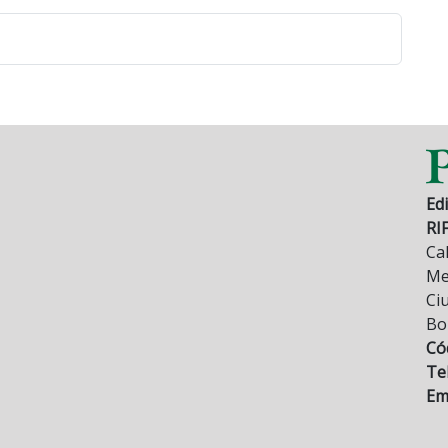
Edi
RI
Cal
Mez
Ci
Bo
Có
Tel
Ema