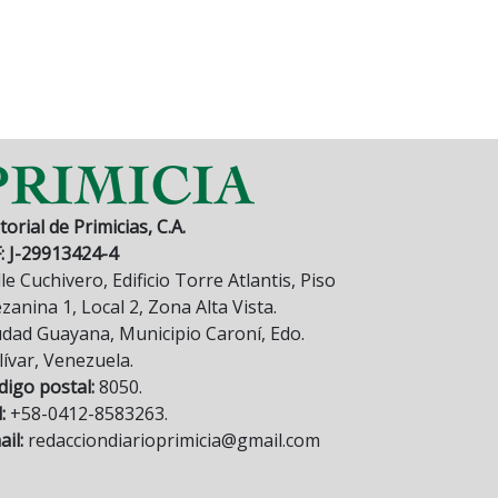
torial de Primicias, C.A.
F: J-29913424-4
le Cuchivero, Edificio Torre Atlantis, Piso
anina 1, Local 2, Zona Alta Vista.
udad Guayana, Municipio Caroní, Edo.
lívar, Venezuela.
digo postal:
8050.
:
+58-0412-8583263.
il:
redacciondiarioprimicia@gmail.com