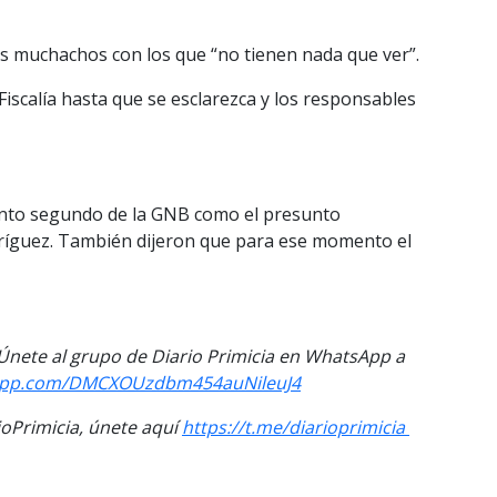
s muchachos con los que “no tienen nada que ver”.
iscalía hasta que se esclarezca y los responsables
gento segundo de la GNB como el presunto
dríguez. También dijeron que para ese momento el
. Únete al grupo de Diario Primicia en WhatsApp a
sapp.com/DMCXOUzdbm454auNileuJ4
Primicia, únete aquí
https://t.me/diarioprimicia
ersonal de Bauxilum y la GNB
Credito:
Next