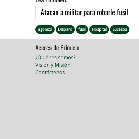
Lea También:
Atacan a militar para robarle fusil
agonizó
Disparo
fusil
Hospital
Sucesos
Acerca de Primicia
¿Quiénes somos?
Visión y Misión
Contáctenos