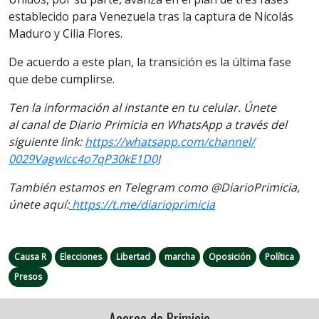
establecido para Venezuela tras la captura de Nicolás
Maduro y Cilia Flores.
De acuerdo a este plan, la transición es la última fase
que debe cumplirse.
Ten la informaci
ón al instante en tu celular. Únete
al
canal
de Diario Primicia en WhatsApp a través del
siguiente link:
https://
whatsapp.com/channel/
0029VagwIcc4o7qP30kE1D0J
También estamos en Telegram como @DiarioPrimicia,
únete aquí:
https://t.me/
diarioprimicia
Causa R
Elecciones
Libertad
marcha
Oposición
Política
Presos
Acerca de Primicia