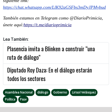
siguiente link:
https://chat.whatsapp.com/LlK92aGSFbs3mDyJPMybud
También estamos en Telegram como @DiarioPrimicia,
únete aquí:
https://t.me/diarioprimicia
Lea También:
Plasencia invita a Blinken a construir “una
ruta de diálogo”
Diputado Roy Daza: En el diálogo estarán
todos los sectores
Asamblea Nacional
diálogo
Gobierno
Lirisol Velásquez
Política
Psuv