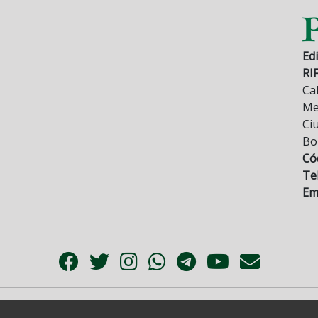
Edi
RI
Cal
Mez
Ci
Bo
Có
Tel
Ema