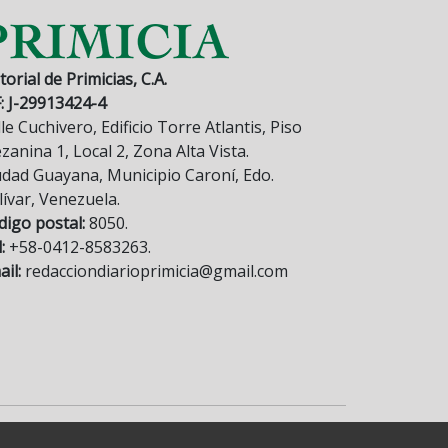
torial de Primicias, C.A.
F: J-29913424-4
le Cuchivero, Edificio Torre Atlantis, Piso
anina 1, Local 2, Zona Alta Vista.
udad Guayana, Municipio Caroní, Edo.
lívar, Venezuela.
digo postal:
8050.
:
+58-0412-8583263.
il:
redacciondiarioprimicia@gmail.com