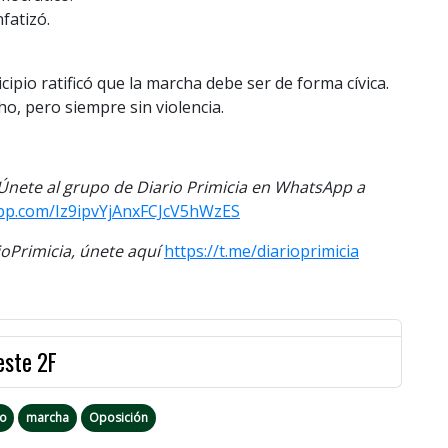
fatizó.
ipio ratificó que la marcha debe ser de forma cívica.
o, pero siempre sin violencia.
. Únete al grupo de Diario Primicia en WhatsApp a
app.com/Iz9ipvYjAnxFCJcV5hWzES
Primicia, únete aquí
https://t.me/diarioprimicia
este 2F
io
marcha
Oposición