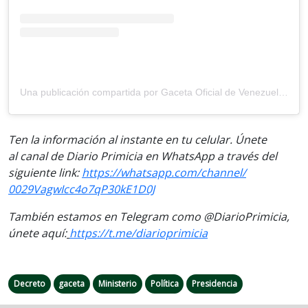
Una publicación compartida por Gaceta Oficial de Venezuela 🇻🇪 (@gaceta.oficial)
Ten la informaci
ón al instante en tu celular. Únete
al
canal
de Diario Primicia en WhatsApp a través del
siguiente link:
https://
whatsapp.com/channel/
0029VagwIcc4o7qP30kE1D0J
También estamos en Telegram como @DiarioPrimicia,
únete aquí:
https://t.me/
diarioprimicia
Decreto
gaceta
Ministerio
Política
Presidencia