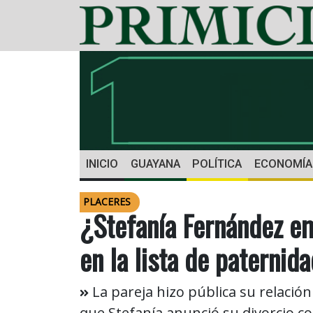
INICIO
GUAYANA
POLÍTICA
ECONOMÍA
PLACERES
¿Stefanía Fernández e
en la lista de paternid
La pareja hizo pública su relació
que Stefanía anunció su divorcio 