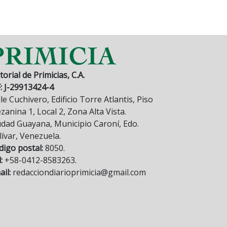
torial de Primicias, C.A.
F: J-29913424-4
le Cuchivero, Edificio Torre Atlantis, Piso
anina 1, Local 2, Zona Alta Vista.
udad Guayana, Municipio Caroní, Edo.
lívar, Venezuela.
digo postal:
8050.
:
+58-0412-8583263.
il:
redacciondiarioprimicia@gmail.com