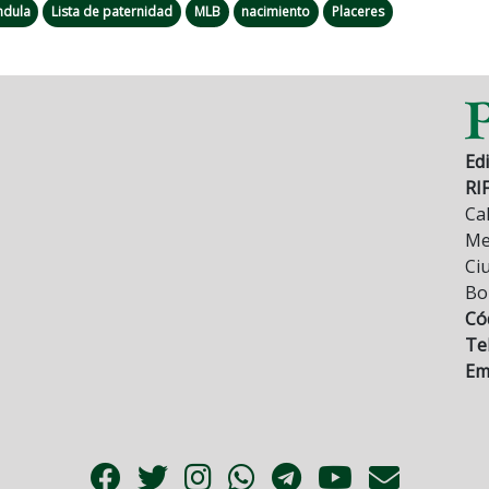
ndula
Lista de paternidad
MLB
nacimiento
Placeres
Edi
RI
Cal
Mez
Ci
Bo
Có
Tel
Ema