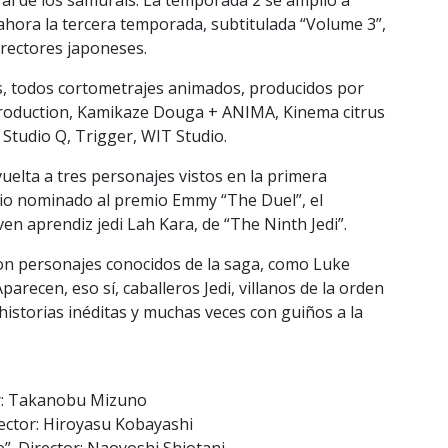
 ahora la tercera temporada, subtitulada “Volume 3”,
irectores japoneses.
, todos cortometrajes animados, producidos por
Production, Kamikaze Douga + ANIMA, Kinema citrus
t Studio Q, Trigger, WIT Studio.
uelta a tres personajes vistos en la primera
dio nominado al premio Emmy “The Duel”, el
oven aprendiz jedi Lah Kara, de “The Ninth Jedi”.
son personajes conocidos de la saga, como Luke
arecen, eso sí, caballeros Jedi, villanos de la orden
historias inéditas y muchas veces con guiños a la
or: Takanobu Mizuno
ector: Hiroyasu Kobayashi
e”. Director: Naoyoshi Shiotani