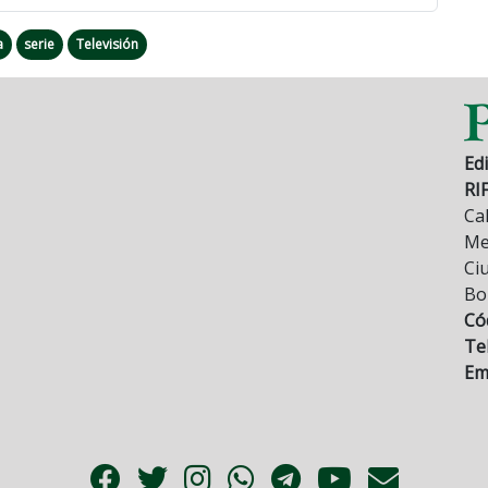
a
serie
Televisión
Edi
RI
Cal
Mez
Ci
Bo
Có
Tel
Ema