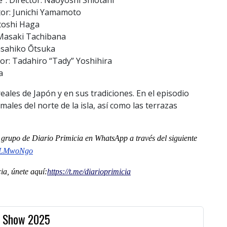
tor: Junichi Yamamoto
itoshi Haga
 Masaki Tachibana
asahiko Ōtsuka
tor: Tadahiro “Tady” Yoshihira
a
eales de Japón y en sus tradiciones. En el episodio
ales del norte de la isla, así como las terrazas
al grupo de Diario Primicia en WhatsApp a través del siguiente
nLMwoNgo
a, únete aquí:
https://t.me/
diarioprimicia
et Show 2025