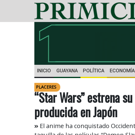
INICIO
GUAYANA
POLÍTICA
ECONOMÍA
PLACERES
“Star Wars” estrena su
producida en Japón
El anime ha conquistado Occidente
taquilla de las películas “Demon Sla