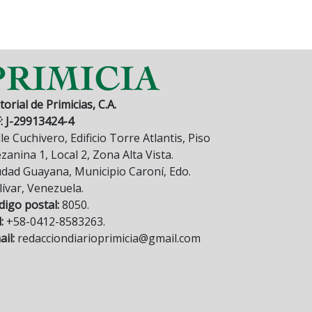
torial de Primicias, C.A.
F: J-29913424-4
le Cuchivero, Edificio Torre Atlantis, Piso
anina 1, Local 2, Zona Alta Vista.
udad Guayana, Municipio Caroní, Edo.
lívar, Venezuela.
digo postal:
8050.
:
+58-0412-8583263.
il:
redacciondiarioprimicia@gmail.com