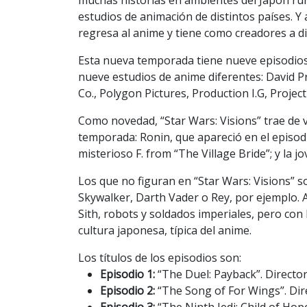
estudios de animación de distintos países. Y
regresa al anime y tiene como creadores a d
Esta nueva temporada tiene nueve episodios
nueve estudios de anime diferentes: David 
Co., Polygon Pictures, Production I.G, Projec
Como novedad, “Star Wars: Visions” trae de v
temporada: Ronin, que apareció en el episo
misterioso F. from “The Village Bride”; y la j
Los que no figuran en “Star Wars: Visions” 
Skywalker, Darth Vader o Rey, por ejemplo. Ap
Sith, robots y soldados imperiales, pero con 
cultura japonesa, típica del anime.
Los títulos de los episodios son:
Episodio 1:
“The Duel: Payback”. Direct
Episodio 2:
“The Song of For Wings”. Dir
Episodio 3:
“The Ninth Jedi: Child of Hop