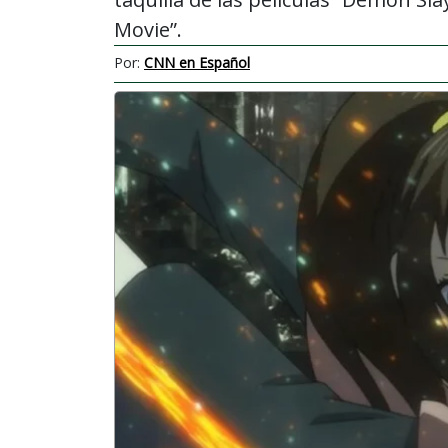
Movie”.
Por:
CNN en Español