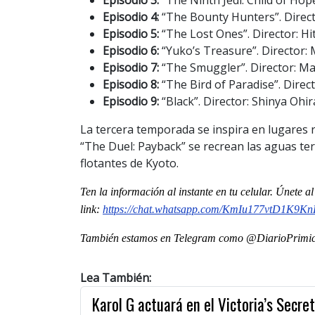
Episodio 4:
“The Bounty Hunters”. Direc
Episodio 5:
“The Lost Ones”. Director: H
Episodio 6:
“Yuko’s Treasure”. Director:
Episodio 7:
“The Smuggler”. Director: M
Episodio 8:
“The Bird of Paradise”. Direc
Episodio 9:
“Black”. Director: Shinya Ohir
La tercera temporada se inspira en lugares r
“The Duel: Payback” se recrean las aguas term
flotantes de Kyoto.
Ten la información al instante en tu celular. Únete 
link:
https://chat.whatsapp.com/
KmIu177vtD1K9K
También estamos en Telegram como @DiarioPrimici
Lea También:
Karol G actuará en el Victoria’s Secr