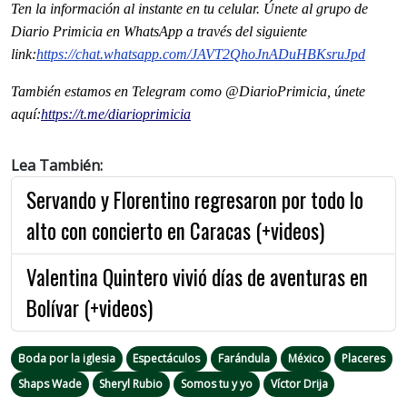
Ten la informaci
ón al instante en tu celular. Únete al grupo de
Diario Primicia en WhatsApp a través del siguiente
link:
https://chat.whatsapp.com/JAVT2QhoJnADuHBKsruJpd
También estamos en Telegram como @DiarioPrimicia, únete
aquí:
https://t.me/diarioprimicia
Lea También:
Servando y Florentino regresaron por todo lo
alto con concierto en Caracas (+videos)
Valentina Quintero vivió días de aventuras en
Bolívar (+videos)
Boda por la iglesia
Espectáculos
Farándula
México
Placeres
Shaps Wade
Sheryl Rubio
Somos tu y yo
Víctor Drija