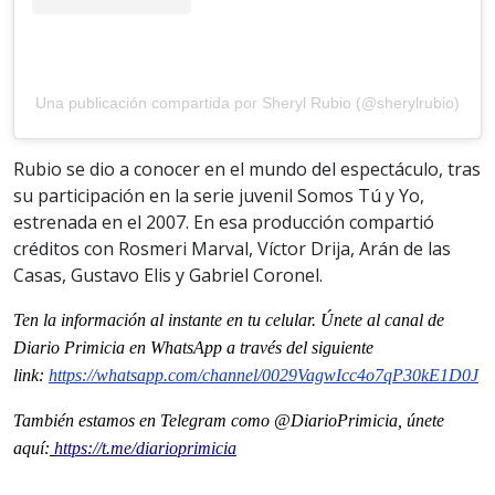
Una publicación compartida por Sheryl Rubio (@sherylrubio)
Rubio se dio a conocer en el mundo del espectáculo, tras
su participación en la serie juvenil Somos Tú y Yo,
estrenada en el 2007. En esa producción compartió
créditos con Rosmeri Marval, Víctor Drija, Arán de las
Casas, Gustavo Elis y Gabriel Coronel.
Ten la informaci
ón al instante en tu celular. Únete al
canal
de
Diario Primicia en WhatsApp a través del siguiente
link:
https://whatsapp.com/channel/
0029VagwIcc4o7qP30kE1D0J
También estamos en Telegram como @DiarioPrimicia, únete
aquí:
https://t.me/diarioprimicia