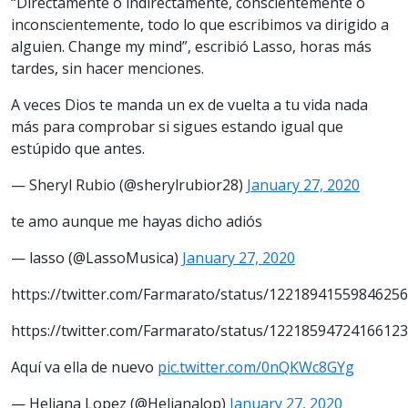
“Directamente o indirectamente, conscientemente o
inconscientemente, todo lo que escribimos va dirigido a
alguien. Change my mind”, escribió Lasso, horas más
tardes, sin hacer menciones.
A veces Dios te manda un ex de vuelta a tu vida nada
más para comprobar si sigues estando igual que
estúpido que antes.
— Sheryl Rubio (@sherylrubior28)
January 27, 2020
te amo aunque me hayas dicho adiós
— lasso (@LassoMusica)
January 27, 2020
https://twitter.com/Farmarato/status/1221894155984625
https://twitter.com/Farmarato/status/1221859472416612
Aquí va ella de nuevo
pic.twitter.com/0nQKWc8GYg
— Heliana Lopez (@Helianalop)
January 27, 2020