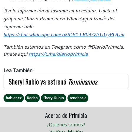
Ten la información al instante en tu celular. Únete al
grupo de Diario Primicia en WhatsApp a través del
siguiente link:
https://chat.whatsapp.com/JizRk8t5LR097ZYUUyPQUm
También estamos en Telegram como @DiarioPrimicia,
únete aquí
https://t.me/diarioprimicia
Lea También:
Sheryl Rubio ya estrenó
Terminamos
hablar ex
Redes
Sheryl Rubio
tendencia
Acerca de Primicia
¿Quiénes somos?
Visión y Misión