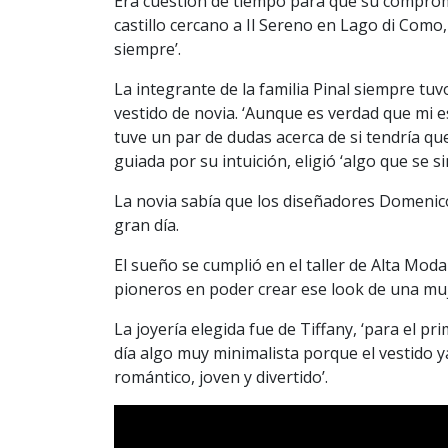
Era cuestión de tiempo para que su comprom
castillo cercano a Il Sereno en Lago di Como,
siempre’.
La integrante de la familia Pinal siempre tu
vestido de novia. ‘Aunque es verdad que mi e
tuve un par de dudas acerca de si tendría qu
guiada por su intuición, eligió ‘algo que se sin
La novia sabía que los diseñadores Domenico 
gran día.
El sueño se cumplió en el taller de Alta Mod
pioneros en poder crear ese look de una muj
La joyería elegida fue de Tiffany, ‘para el p
día algo muy minimalista porque el vestido ya
romántico, joven y divertido’.