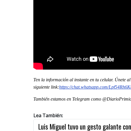
Ten la informaci
ón al instante en tu celular. Únete 
siguiente
link
:
https://chat.whatsapp.
com/Lpf54Rh6K
También estamos en Telegram como @DiarioPrimici
Lea También:
Luis Miguel tuvo un gesto galante con