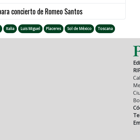
 para concierto de Romeo Santos
Italia
Luis Miguel
Placeres
Sol de México
Toscana
Edi
RI
Cal
Mez
Ci
Bo
Có
Tel
Ema