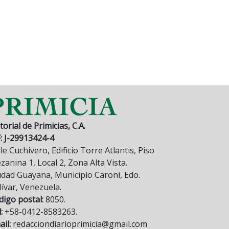
torial de Primicias, C.A.
F: J-29913424-4
le Cuchivero, Edificio Torre Atlantis, Piso
anina 1, Local 2, Zona Alta Vista.
udad Guayana, Municipio Caroní, Edo.
lívar, Venezuela.
digo postal:
8050.
:
+58-0412-8583263.
il:
redacciondiarioprimicia@gmail.com