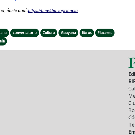
a, únete aquí:
https://t.me/
diarioprimicia
yana
conversatorio
Cultura
Guayana
libros
Placeres
ela
Edi
RI
Cal
Mez
Ci
Bo
Có
Tel
Ema