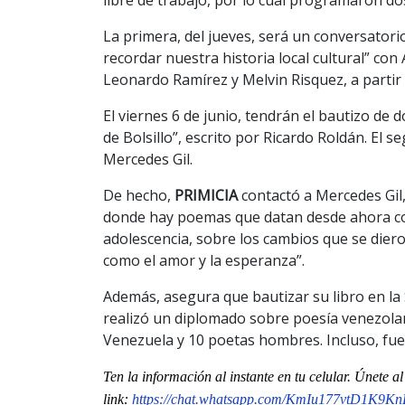
La primera, del jueves, será un conversator
recordar nuestra historia local cultural” co
Leonardo Ramírez y Melvin Risquez, a partir d
El viernes 6 de junio, tendrán el bautizo de 
de Bolsillo”, escrito por Ricardo Roldán. El
Mercedes Gil.
De hecho,
PRIMICIA
contactó a Mercedes Gil,
donde hay poemas que datan desde ahora com
adolescencia, sobre los cambios que se dieron
como el amor y la esperanza”.
Además, asegura que bautizar su libro en la S
realizó un diplomado sobre poesía venezolan
Venezuela y 10 poetas hombres. Incluso, fue
Ten la información al instante en tu celular. Únete 
link:
https://chat.whatsapp.com/
KmIu177vtD1K9K