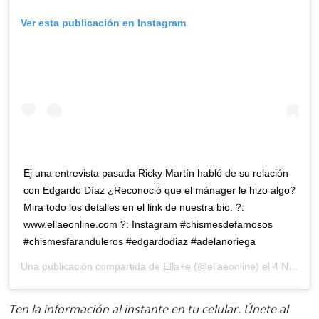
Ver esta publicación en Instagram
Ej una entrevista pasada Ricky Martín habló de su relación
con Edgardo Díaz ¿Reconoció que el mánager le hizo algo?
Mira todo los detalles en el link de nuestra bio. ?:
www.ellaeonline.com ?: Instagram #chismesdefamosos
#chismesfaranduleros #edgardodiaz #adelanoriega
Una publicación compartida de
Ella+e
(@ellaeonline) el
4 Nov, 2020 a las 5:44 PST
Ten la información al instante en tu celular. Únete al