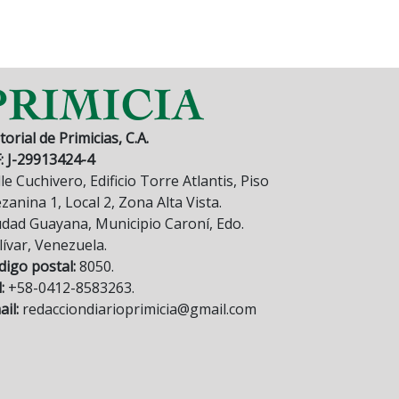
torial de Primicias, C.A.
F: J-29913424-4
le Cuchivero, Edificio Torre Atlantis, Piso
anina 1, Local 2, Zona Alta Vista.
udad Guayana, Municipio Caroní, Edo.
lívar, Venezuela.
digo postal:
8050.
:
+58-0412-8583263.
il:
redacciondiarioprimicia@gmail.com