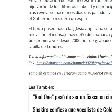
En la celebración de este año estará ausente
hijo varón de los difuntos Isabel II y el prín
tras revelarse hace unos días sus pasados v
el Gobierno considera un espía.
El típico paseo hasta la iglesia anglicana se
televisión el mensaje navideño del monarca 
por primera vez desde 2006 no fue grabado e
capilla de Londres.
Ten la informaci
ón al instante en tu celular. Únete a
link:
https://whatsapp.com/channel/0029VagwIcc4
También estamos en Telegram como @DiarioPrimici
Lea También:
“Red One” pasó de ser un fiasco en ci
Shakira confiesa que vocalista de Col