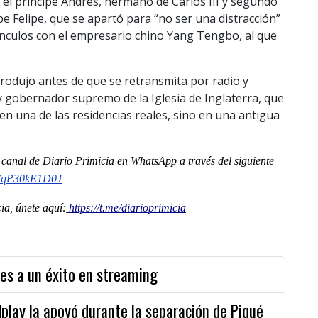
 el príncipe Andrés, hermano de Carlos III y segundo
cipe Felipe, que se apartó para “no ser una distracción”
ínculos con el empresario chino Yang Tengbo, al que
 produjo antes de que se retransmita por radio y
y gobernador supremo de la Iglesia de Inglaterra, que
n una de las residencias reales, sino en una antigua
l
canal
de Diario Primicia en WhatsApp a través del siguiente
o7qP30kE1D0J
a, únete aquí:
https://t.me/diarioprimicia
nes a un éxito en streaming
dplay la apoyó durante la separación de Piqué