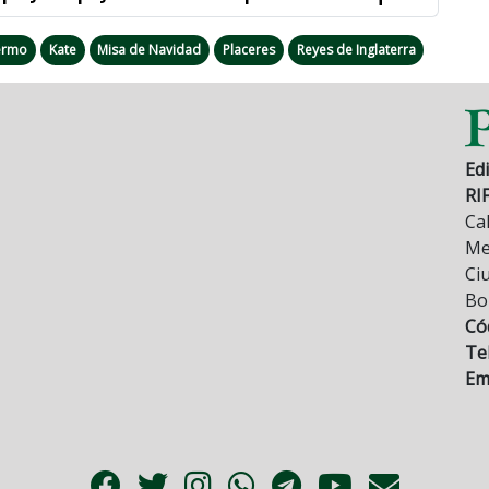
lermo
Kate
Misa de Navidad
Placeres
Reyes de Inglaterra
Edi
RI
Cal
Mez
Ci
Bo
Có
Tel
Ema