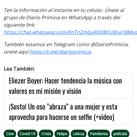
Ten la información al instante en tu celular. Únete al
grupo de Diario Primicia en WhatsApp a través del
siguiente link:
https://chat.whatsapp.com/KnTn2mbuRdQBnU8na18Mo
También estamos en Telegram como @DiarioPrimicia,
únete aquí
https://t.me/diarioprimicia
Lea También:
Eliezer Boyer: Hacer tendencia la música con
valores es mi misión y visión
¡Susto! Un oso “abraza” a una mujer y esta
aprovecha para hacerse un selfie (+video)
Cine
Covid-19
Crisis
Felipe
Leticia
Pandemia
película