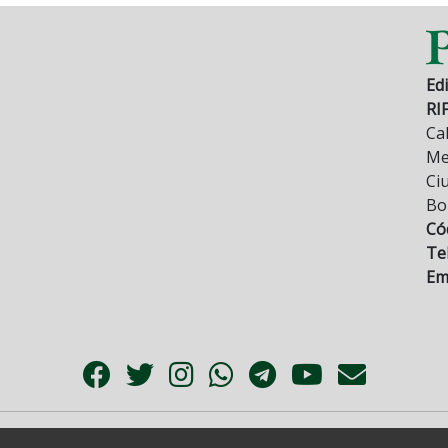
Edi
RI
Cal
Mez
Ci
Bo
Có
Tel
Ema