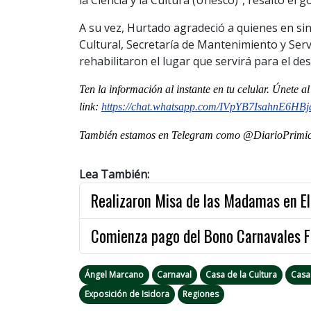
la Ciencia y la Cultura (Unesco)”, resaltó e
A su vez, Hurtado agradeció a quienes en sin
Cultural, Secretaría de Mantenimiento y Serv
rehabilitaron el lugar que servirá para el des
Ten la informaci
ón al instante en tu celular. Únete 
link:
https://chat.whatsapp.com/IVpYB7IsahnE6HB
También estamos en Telegram como @DiarioPrimici
Lea También:
Realizaron Misa de las Madamas en El
Comienza pago del Bono Carnavales F
Ángel Marcano
Carnaval
Casa de la Cultura
Casa 
Exposición de Isidora
Regiones