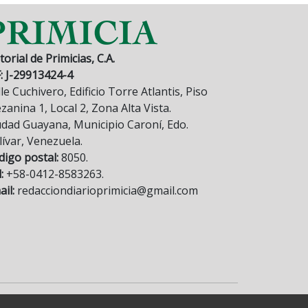
torial de Primicias, C.A.
F: J-29913424-4
le Cuchivero, Edificio Torre Atlantis, Piso
anina 1, Local 2, Zona Alta Vista.
udad Guayana, Municipio Caroní, Edo.
lívar, Venezuela.
digo postal:
8050.
:
+58-0412-8583263.
il:
redacciondiarioprimicia@gmail.com