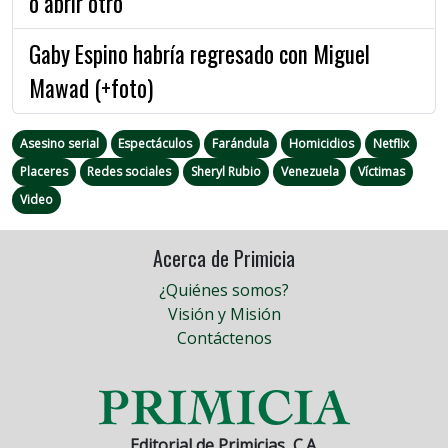
o abrir otro”
Gaby Espino habría regresado con Miguel
Mawad (+foto)
Asesino serial
Espectáculos
Farándula
Homicidios
Netflix
Placeres
Redes sociales
Sheryl Rubio
Venezuela
Víctimas
Video
Acerca de Primicia
¿Quiénes somos?
Visión y Misión
Contáctenos
Editorial de Primicias, C.A.