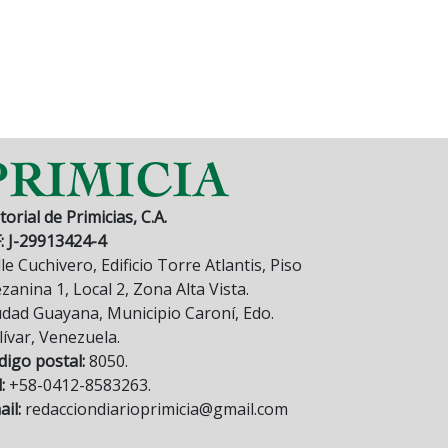
torial de Primicias, C.A.
F: J-29913424-4
le Cuchivero, Edificio Torre Atlantis, Piso
anina 1, Local 2, Zona Alta Vista.
udad Guayana, Municipio Caroní, Edo.
lívar, Venezuela.
digo postal:
8050.
:
+58-0412-8583263.
il:
redacciondiarioprimicia@gmail.com