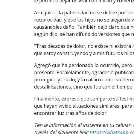
le permitió dejar de vivir con miedo y comenz
A su juicio, la paternidad no se define por un 
reciprocidad, y que los hijos no se alejan d
causándoles daño. También dejó claro que no
según dijo, se han difundido versiones que no
“Tras décadas de dolor, no existe ni existirá 
que estoy construyendo y a mis futuros hijos d
Agregó que ha perdonado lo ocurrido, pero q
presente. Paralelamente, agradeció pública
protegido y criado, y la calificó como su he
descalificaciones, sino que fue con el tiemp
Finalmente, expresó que comparte su testim
que hayan vivido situaciones similares, para
encontrar luz tras años de dolor.
Ten la informaci
ón al instante en tu celular.
través del siguiente link:
https://
whatsapp.c