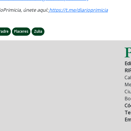
Primicia, únete aquí:
https://t.me/
diarioprimicia
Padre
Placeres
Zulia
Edi
RI
Cal
Mez
Ci
Bo
Có
Tel
Ema