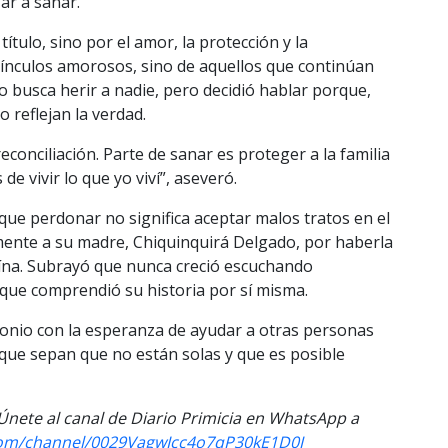
ar a sanar.
título, sino por el amor, la protección y la
e vínculos amorosos, sino de aquellos que continúan
 busca herir a nadie, pero decidió hablar porque,
 reflejan la verdad.
reconciliación. Parte de sanar es proteger a la familia
e vivir lo que yo viví”, aseveró.
ue perdonar no significa aceptar malos tratos en el
mente a su madre, Chiquinquirá Delgado, por haberla
roína. Subrayó que nunca creció escuchando
o que comprendió su historia por sí misma.
onio con la esperanza de ayudar a otras personas
 que sepan que no están solas y que es posible
 Únete al
canal
de Diario Primicia en WhatsApp a
om/channel/
0029VagwIcc4o7qP30kE1D0J