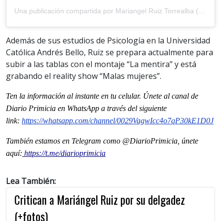
Una publicación compartida por Mariangel Ruiz Torrealba (@mariangelruiztorrealba)
Además de sus estudios de Psicología en la Universidad
Católica Andrés Bello, Ruiz se prepara actualmente para
subir a las tablas con el montaje “La mentira” y está
grabando el reality show “Malas mujeres”.
Ten la informaci
ón al instante en tu celular. Únete al
canal
de
Diario Primicia en WhatsApp a través del siguiente
link:
https://whatsapp.com/channel/
0029VagwIcc4o7qP30kE1D0J
También estamos en Telegram como @DiarioPrimicia, únete
aquí:
https://t.me/diarioprimicia
Lea También:
Critican a Mariángel Ruiz por su delgadez
(+fotos)