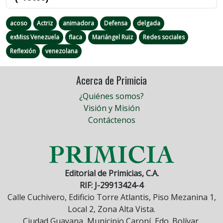
acoso
Actriz
animadora
Defensa
delgada
exMiss Venezuela
flaca
Mariángel Ruiz
Redes sociales
Reflexión
venezolana
Acerca de Primicia
¿Quiénes somos?
Visión y Misión
Contáctenos
Editorial de Primicias, C.A.
RIF: J-29913424-4
Calle Cuchivero, Edificio Torre Atlantis, Piso Mezanina 1,
Local 2, Zona Alta Vista.
Ciudad Guayana, Municipio Caroní, Edo. Bolívar,