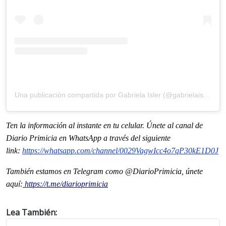
Una publicación compartida por Gabriela Isler (@gabrielaisler)
Ten la informaci
ón al instante en tu celular. Únete al
canal
de
Diario Primicia en WhatsApp a través del siguiente
link:
https://whatsapp.com/channel/
0029VagwIcc4o7qP30kE1D0J
También estamos en Telegram como @DiarioPrimicia, únete
aquí:
https://t.me/diarioprimicia
Lea También: