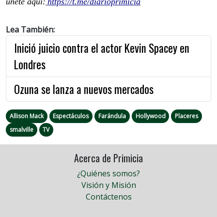
únete aquí:
https://t.me/diarioprimicia
Lea También:
Inició juicio contra el actor Kevin Spacey en
Londres
Ozuna se lanza a nuevos mercados
Allison Mack
Espectáculos
Farándula
Hollywood
Placeres
smalville
TV
Acerca de Primicia
¿Quiénes somos?
Visión y Misión
Contáctenos