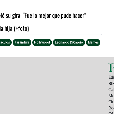
ló su gira: “Fue lo mejor que pude hacer”
a hija (+foto)
táculos
Farándula
Hollywood
Leonardo DiCaprio
Memes
Edi
RI
Cal
Mez
Ci
Bo
Có