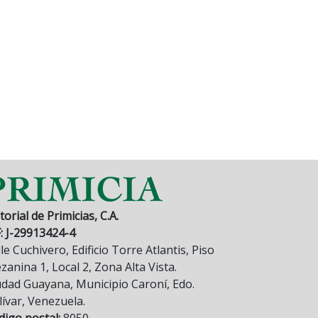
torial de Primicias, C.A.
F: J-29913424-4
le Cuchivero, Edificio Torre Atlantis, Piso
anina 1, Local 2, Zona Alta Vista.
udad Guayana, Municipio Caroní, Edo.
lívar, Venezuela.
digo postal:
8050.