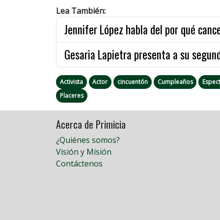
Lea También:
Jennifer López habla del por qué cance
Gesaria Lapietra presenta a su segund
Activista
Actor
cincuentón
Cumpleaños
Espec
Placeres
Acerca de Primicia
¿Quiénes somos?
Visión y Misión
Contáctenos