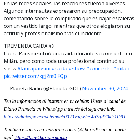
En las redes sociales, las reacciones fueron diversas.
Algunos internautas expresaron su preocupación,
comentando sobre lo complicado que es bajar escaleras
con un vestido largo, mientras que otros elogiaron su
actitud y profesionalismo tras el incidente.
TREMENDA CAIDA 😖
Laura Pausini sufrió una caída durante su concierto en
Milán, pero como toda una profesional continuó su
show.
#laurapausini
#caida
#show
#concierto
#milan
pic.twitter.com/xgj2m0lFQp
— Planeta Radio (@Planeta_GDL)
November 30, 2024
Ten la informaci
ón al instante en tu celular. Únete al
canal
de
Diario Primicia en WhatsApp a través del siguiente link:
https://whatsapp.com/channel/0029VagwIcc4o7qP30kE1D0J
También estamos en Telegram como @DiarioPrimicia, únete
aquí:
https://t.me/diarioprimicia