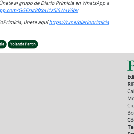
. Únete al grupo de Diario Primicia en WhatsApp a
sapp.com/GGEskt8fXoU1z5i6W4V6bv
Primicia, únete aquí
https://t.me/diarioprimicia
ela
Yolanda Pantin
Edi
RI
Cal
Mez
Ci
Bo
Có
Tel