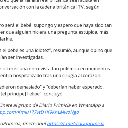
nversación con la cadena británica ITV, según
uro será el bebé, supongo y espero que haya sido tan
ser que alguien hiciera una pregunta estúpida, más
arkle.
s el bebé es una idiotez”, resumió, aunque opinó que
ían ser investigadas.
por ofrecer una entrevista tan polémica en momentos
uentra hospitalizado tras una cirugía al corazón.
cedieron demasiado” y “deberían haber esperado,
[el príncipe] Felipe”, concluyó.
. Únete al grupo de Diario Primicia en WhatsApp a
tsapp.com/KmIu177vtD1K9KnLMwoNgo
Primicia, únete aquí
https://t.me/diarioprimicia