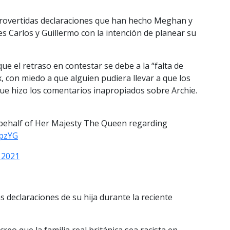
trovertidas declaraciones que han hecho Meghan y
pes Carlos y Guillermo con la intención de planear su
ue el retraso en contestar se debe a la “falta de
, con miedo a que alguien pudiera llevar a que los
e hizo los comentarios inapropiados sobre Archie.
behalf of Her Majesty The Queen regarding
OpzYG
 2021
declaraciones de su hija durante la reciente
reo que la familia real británica sea racista en