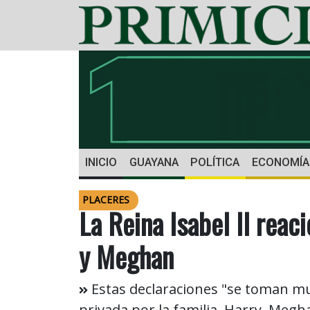
INICIO
GUAYANA
POLÍTICA
ECONOMÍA
PLACERES
La Reina Isabel II reac
y Meghan
Estas declaraciones "se toman mu
privada por la familia. Harry, Me