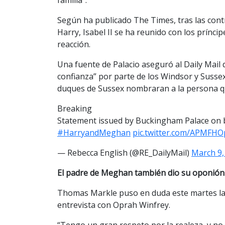
Según ha publicado The Times, tras las con
Harry, Isabel II se ha reunido con los prínci
reacción.
Una fuente de Palacio aseguró al Daily Mail q
confianza” por parte de los Windsor y Sussex
duques de Sussex nombraran a la persona qu
Breaking
Statement issued by Buckingham Palace on 
#HarryandMeghan
pic.twitter.com/APMFH
— Rebecca English (@RE_DailyMail)
March 9,
El padre de Meghan también dio su oponión
Thomas Markle puso en duda este martes las 
entrevista con Oprah Winfrey.
“Tengo un gran respeto por la realeza, y no c