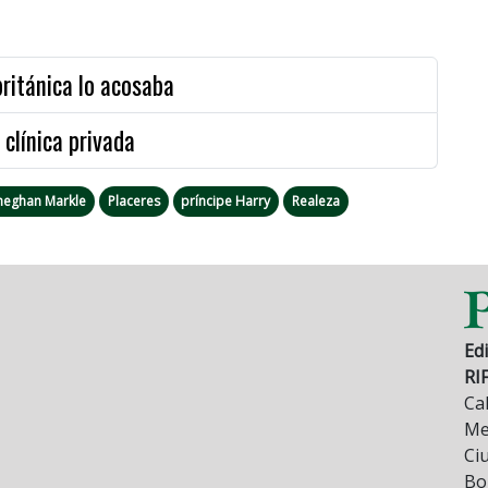
británica lo acosaba
 clínica privada
eghan Markle
Placeres
príncipe Harry
Realeza
Edi
RI
Cal
Mez
Ci
Bo