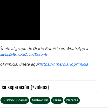
. Únete al grupo de Diario Primicia en WhatsApp a
com/
Lpf54Rh6Ku2JUl6TS8Uyly
Primicia, únete aquí:
https://t.me/
diarioprimicia
 su separación (+videos)
Gustavo Dudamel
Gustavo Elis
Karina
Placeres