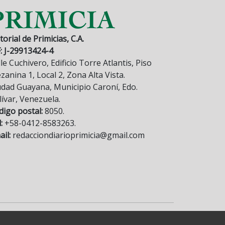
torial de Primicias, C.A.
F: J-29913424-4
le Cuchivero, Edificio Torre Atlantis, Piso
anina 1, Local 2, Zona Alta Vista.
udad Guayana, Municipio Caroní, Edo.
lívar, Venezuela.
digo postal:
8050.
:
+58-0412-8583263.
il:
redacciondiarioprimicia@gmail.com