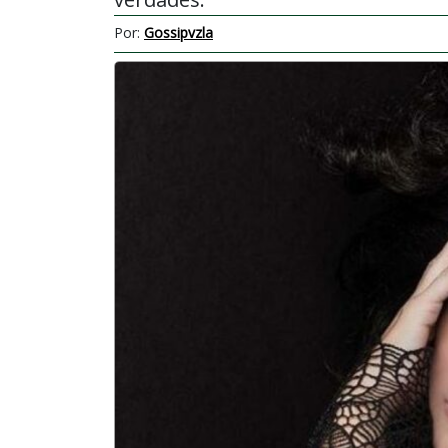
Por:
Gossipvzla