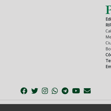
Edi
RI
Cal
Mez
Ci
Bo
Có
Tel
Ema