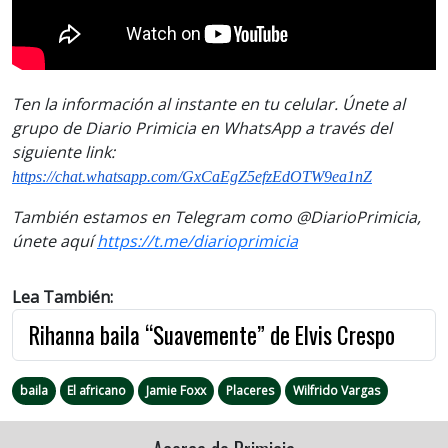
Ten la información al instante en tu celular. Únete al
grupo de Diario Primicia en WhatsApp a través del
siguiente link:
https://chat.whatsapp.com/GxCaEgZ5efzEdOTW9ea1nZ
También estamos en Telegram como @DiarioPrimicia,
únete aquí
https://t.me/diarioprimicia
Lea También:
Rihanna baila “Suavemente” de Elvis Crespo
baila
El africano
Jamie Foxx
Placeres
Wilfrido Vargas