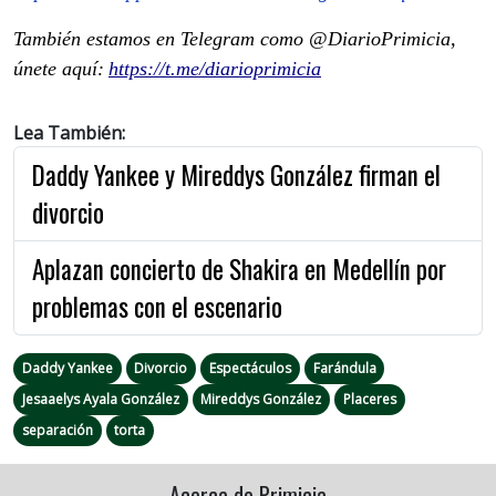
También estamos en Telegram como @DiarioPrimicia,
únete aquí:
https://t.me/diarioprimicia
Lea También:
Daddy Yankee y Mireddys González firman el
divorcio
Aplazan concierto de Shakira en Medellín por
problemas con el escenario
Daddy Yankee
Divorcio
Espectáculos
Farándula
Jesaaelys Ayala González
Mireddys González
Placeres
separación
torta
Acerca de Primicia