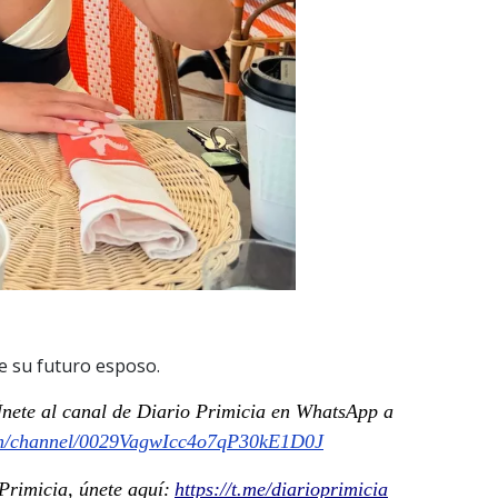
e su futuro esposo.
 Únete al canal de Diario Primicia en WhatsApp a
om/channel/0029VagwIcc4o7qP30kE1D0J
rimicia, únete aquí:
https://t.me/diarioprimicia