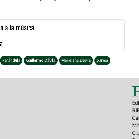
an a la música
la
Farándula
Guillermo Dávila
Marielena Dávila
pareja
Edi
RI
Cal
Mez
Ci