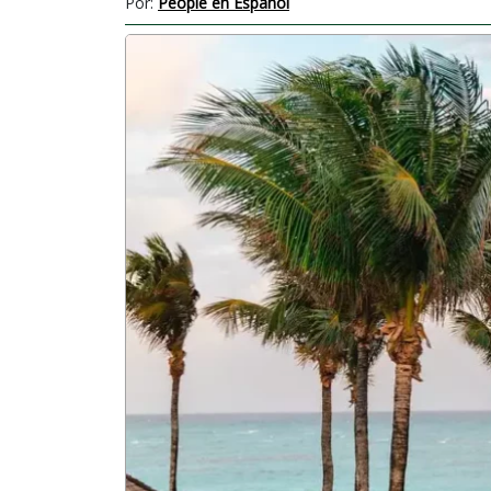
Por:
People en Español