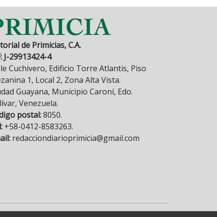
torial de Primicias, C.A.
F: J-29913424-4
le Cuchivero, Edificio Torre Atlantis, Piso
anina 1, Local 2, Zona Alta Vista.
udad Guayana, Municipio Caroní, Edo.
lívar, Venezuela.
digo postal:
8050.
:
+58-0412-8583263.
il:
redacciondiarioprimicia@gmail.com