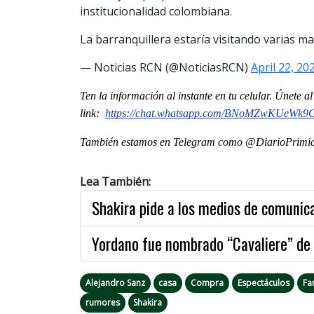
institucionalidad colombiana.
La barranquillera estaría visitando varias 
— Noticias RCN (@NoticiasRCN)
April 22, 20
Ten la información al instante en tu celular. Únete 
link:
https://chat.whatsapp.com/
BNoMZwKUeWk9GJ
También estamos en Telegram como @DiarioPrimici
Lea También:
Shakira pide a los medios de comunica
Yordano fue nombrado “Cavaliere” de l
Alejandro Sanz
casa
Compra
Espectáculos
Fa
rumores
Shakira