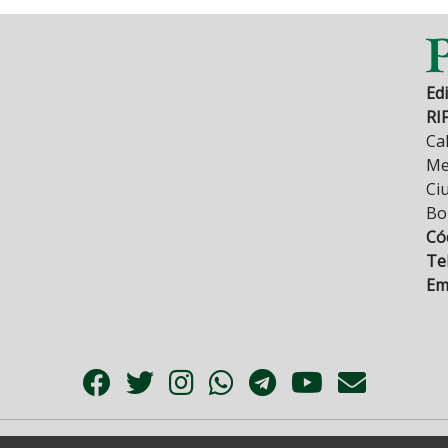
Edi
RI
Cal
Mez
Ci
Bo
Có
Tel
Ema