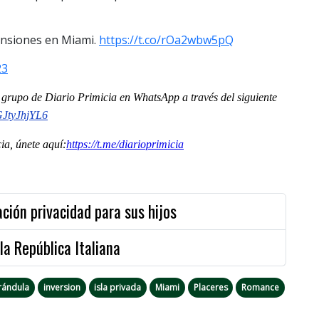
mansiones en Miami.
https://t.co/rOa2wbw5pQ
23
al grupo de Diario Primicia en WhatsApp a través del siguiente
tyJhjYL6
a, únete aquí:
https://t.me/
diarioprimicia
ción privacidad para sus hijos
a República Italiana
rándula
inversion
isla privada
Miami
Placeres
Romance