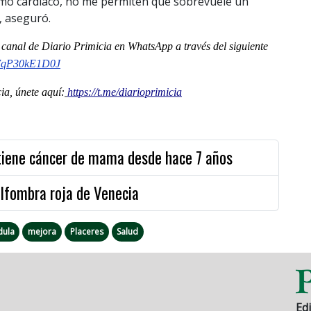
mo cardíaco, no me permiten que sobrevuele un
, aseguró.
l
canal
de Diario Primicia en WhatsApp a través del siguiente
o7qP30kE1D0J
a, únete aquí:
https://t.me/diarioprimicia
tiene cáncer de mama desde hace 7 años
alfombra roja de Venecia
dula
mejora
Placeres
Salud
Edi