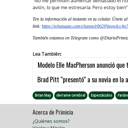
“No me permiten aumentar demasiado el rit
avión, lo que me estresaría. Pero estoy bien”
Ten la informaci
ón al instante en tu celular. Únete a
link:
https://whatsapp.com/channel/0029VagwIcc4
También estamos en Telegram como @DiarioPrimici
Lea También:
Modelo Elle MacPherson anunció que 
Brad Pitt “presentó” a su novia en la 
Brian May
derrame cerebral
Espectáculos
Farán
Acerca de Primicia
¿Quiénes somos?
Visión y Misión