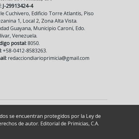
F: J-29913424-4
le Cuchivero, Edificio Torre Atlantis, Piso
anina 1, Local 2, Zona Alta Vista.
udad Guayana, Municipio Caroní, Edo.
lívar, Venezuela.
digo postal:
8050.
:
+58-0412-8583263.
il:
redacciondiarioprimicia@gmail.com
cados se encuentran protegidos por la Ley de
echos de autor. Editorial de Primicias, C.A.