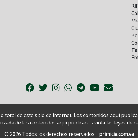
RI
Cal
Mez
Ci
Bo
Có
Tel
Ema
 total de este sitio de internet. Los contenidos aquí publi
zada de los contenidos aquí publicados viola las leyes de der
© 2026 Todos los derechos reservados.
primicia.com.ve