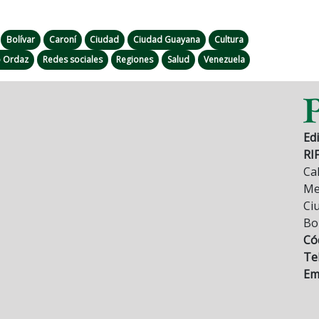
Bolívar
Caroní
Ciudad
Ciudad Guayana
Cultura
o Ordaz
Redes sociales
Regiones
Salud
Venezuela
Edi
RI
Cal
Mez
Ci
Bo
Có
Tel
Ema