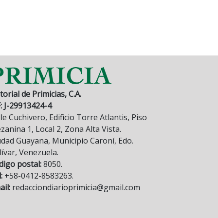
torial de Primicias, C.A.
F: J-29913424-4
le Cuchivero, Edificio Torre Atlantis, Piso
anina 1, Local 2, Zona Alta Vista.
udad Guayana, Municipio Caroní, Edo.
lívar, Venezuela.
digo postal:
8050.
:
+58-0412-8583263.
il:
redacciondiarioprimicia@gmail.com