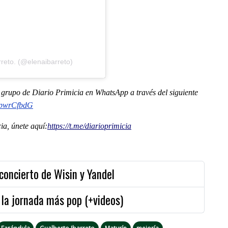
reto. (@elenaibarreto)
al grupo de Diario Primicia en WhatsApp a través del siguiente
pwrCfbdG
a, únete aquí:
https://t.me/
diarioprimicia
 concierto de Wisin y Yandel
n la jornada más pop (+videos)