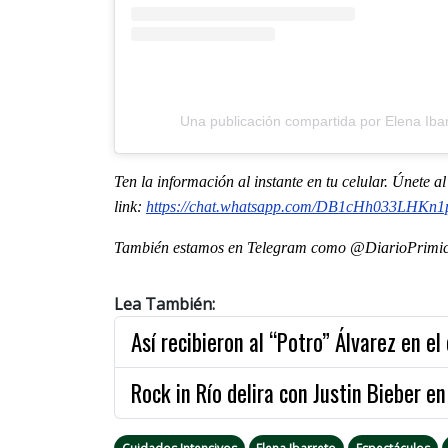
Una publicación compartida por Elena Ibar
Ten la informaci
ón al instante en tu celular. Únete 
link:
https://chat.whatsapp.com/
DB1cHh033LHKn1
También estamos en Telegram como @DiarioPrimici
Lea También:
Así recibieron al “Potro” Álvarez en el
Rock in Río delira con Justin Bieber e