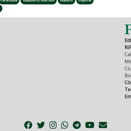
Farándula
Gualberto Ibarreto
Maturín
mejoría
a
Edi
RI
Cal
Mez
Ci
Bo
Có
Tel
Ema