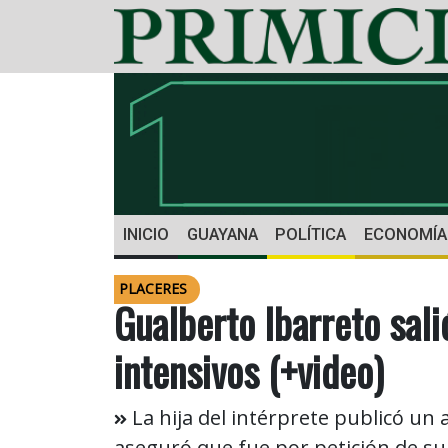
INICIO
GUAYANA
POLÍTICA
ECONOMÍA
PLACERES
Gualberto Ibarreto sali
intensivos (+video)
La hija del intérprete publicó un 
aseguró que fue por petición de su