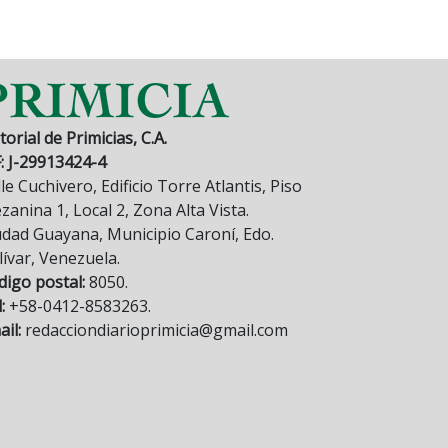
torial de Primicias, C.A.
F: J-29913424-4
le Cuchivero, Edificio Torre Atlantis, Piso
anina 1, Local 2, Zona Alta Vista.
udad Guayana, Municipio Caroní, Edo.
lívar, Venezuela.
digo postal:
8050.
:
+58-0412-8583263.
il:
redacciondiarioprimicia@gmail.com