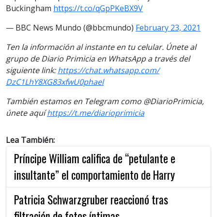
Buckingham
https://t.co/qGpPKeBX9V
— BBC News Mundo (@bbcmundo)
February 23, 2021
Ten la información al instante en tu celular. Únete al
grupo de Diario Primicia en WhatsApp a través del
siguiente link:
https://chat.whatsapp.com/
DzC1LhY8XG83xfwU0phael
También estamos en Telegram como @DiarioPrimicia,
únete aquí
https://t.me/
diarioprimicia
Lea También:
Príncipe William califica de “petulante e
insultante” el comportamiento de Harry
Patricia Schwarzgruber reaccionó tras
filtración de fotos íntimas