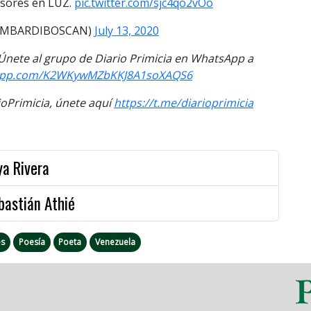
fesores en LUZ.
pic.twitter.com/sjc4qo2vOo
OMBARDIBOSCAN)
July 13, 2020
. Únete al grupo de Diario Primicia en WhatsApp a
tsapp.com/K2WKywMZbKKJ8A1soXAQS6
Primicia, únete aquí
https://t.me/diarioprimicia
ya Rivera
bastián Athié
es
Poesía
Poeta
Venezuela