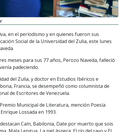
r
iva, en el periodismo y en quienes fueron sus
ación Social de la Universidad del Zulia, este lunes
Naveda.
tres meses para sus 77 años, Perozo Naveda, falleció
venía padeciendo.
dad del Zulia, y doctor en Estudios Ibéricos e
rbona, Francia, se desempeñó como columnista de
nal de Escritores de Venezuela.
, Premio Municipal de Literatura, mención Poesía
s Enrique Lossada en 1993.
 destacan Caín, Babilonia, Date por muerto que sois
, Mala Lengua, La piel áspera, El río del rayo y El