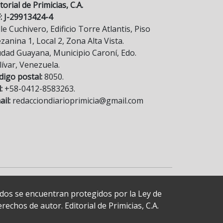
torial de Primicias, C.A.
F: J-29913424-4
le Cuchivero, Edificio Torre Atlantis, Piso
anina 1, Local 2, Zona Alta Vista.
udad Guayana, Municipio Caroní, Edo.
lívar, Venezuela.
digo postal:
8050.
:
+58-0412-8583263.
il:
redacciondiarioprimicia@gmail.com
cados se encuentran protegidos por la Ley de
echos de autor. Editorial de Primicias, C.A.