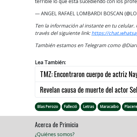
terrible lo que está sucediendo con los pro
— ANGEL RAFAEL LOMBARDI BOSCAN (@L
Ten la información al instante en tu celular
través del siguiente link:
https://chat.wha
También estamos en Telegram como @Diario
Lea También:
TMZ: Encontraron cuerpo de actriz Na
Revelan causa de muerte del actor Se
Blas Perozo
Falleció
Letras
Maracaibo
Placer
Acerca de Primicia
¿Quiénes somos?