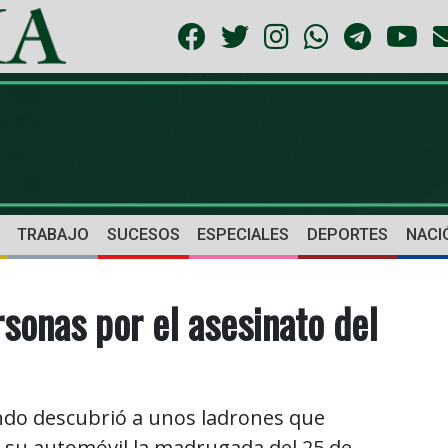
TRABAJO
SUCESOS
ESPECIALES
DEPORTES
NACI
rsonas por el asesinato del
ndo descubrió a unos ladrones que
e su automóvil la madrugada del 25 de