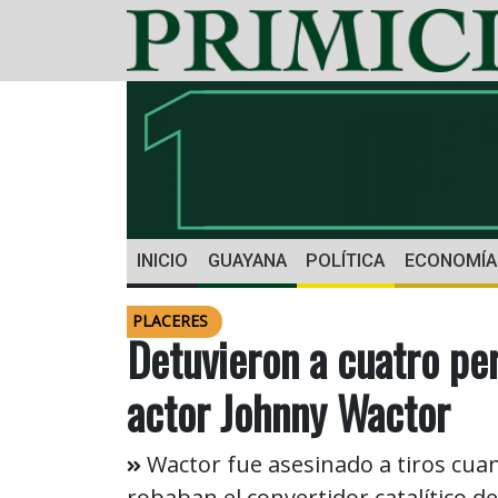
INICIO
GUAYANA
POLÍTICA
ECONOMÍA
PLACERES
Detuvieron a cuatro pe
actor Johnny Wactor
Wactor fue asesinado a tiros cua
robaban el convertidor catalítico d