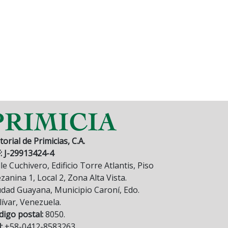
torial de Primicias, C.A.
F: J-29913424-4
le Cuchivero, Edificio Torre Atlantis, Piso
anina 1, Local 2, Zona Alta Vista.
udad Guayana, Municipio Caroní, Edo.
lívar, Venezuela.
digo postal:
8050.
:
+58-0412-8583263.