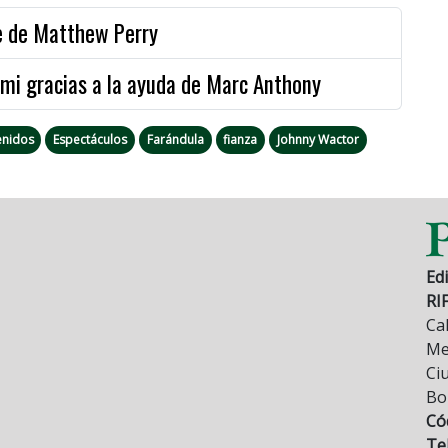
e de Matthew Perry
ami gracias a la ayuda de Marc Anthony
enidos
Espectáculos
Farándula
fianza
Johnny Wactor
Edi
RI
Cal
Mez
Ci
Bo
Có
Tel