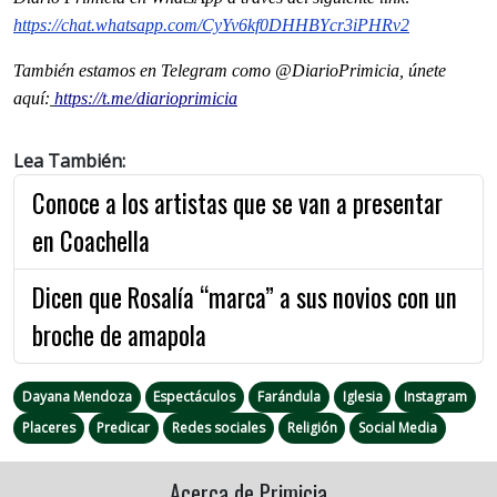
https://chat.whatsapp.com/CyYv6kf0DHHBYcr3iPHRv2
También estamos en Telegram como @DiarioPrimicia, únete
aquí:
https://t.me/diarioprimicia
Lea También:
Conoce a los artistas que se van a presentar
en Coachella
Dicen que Rosalía “marca” a sus novios con un
broche de amapola
Dayana Mendoza
Espectáculos
Farándula
Iglesia
Instagram
Placeres
Predicar
Redes sociales
Religión
Social Media
Acerca de Primicia