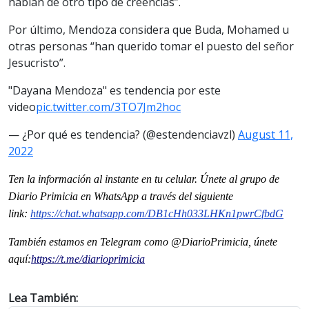
hablan de otro tipo de creencias”.
Por último, Mendoza considera que Buda, Mohamed u
otras personas “han querido tomar el puesto del señor
Jesucristo”.
"Dayana Mendoza" es tendencia por este
video
pic.twitter.com/3TO7Jm2hoc
— ¿Por qué es tendencia? (@estendenciavzl)
August 11,
2022
Ten la informaci
ón al instante en tu celular. Únete al grupo de
Diario Primicia en WhatsApp a través del siguiente
link:
https://chat.whatsapp.com/
DB1cHh033LHKn1pwrCfbdG
También estamos en Telegram como @DiarioPrimicia, únete
aquí:
https://t.me/
diarioprimicia
Lea También: