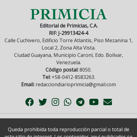
Editorial de Primicias, C.A.
RIF: J-29913424-4
Calle Cuchivero, Edificio Torre Atlantis, Piso Mezanina 1,
Local 2, Zona Alta Vista.
Ciudad Guayana, Municipio Caroní, Edo. Bolívar,
Venezuela.
Código postal:
8050.
Tel:
+58-0412-8583263.
Email:
redacciondiarioprimicia@gmail.com
Queda prohibida toda reproducción parcial o total de
este sitio de internet. Los contenidos aquí publicados se