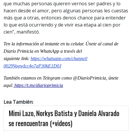
que muchas personas quieren vernos ser padres y lo
hacen desde el amor, pero algunas personas les cuestas
más que a otras, entonces denos chance para entender
lo que está ocurriendo y de vivir esa etapa al cien por
cien”, manifestó.
Ten la informaci
ón al instante en tu celular. Únete al
canal
de
Diario Primicia en WhatsApp a través del
siguiente
link
:
https://whatsapp.com/channel/
0029VagwIcc4o7qP30kE1D0J
También estamos en Telegram como @DiarioPrimicia, únete
aquí:
https://t.me/diarioprimicia
Lea También:
Mimi Lazo, Norkys Batista y Daniela Alvarado
se reencuentran (+videos)