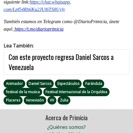
siguiente
link
:
https://chat.whatsapp.
com/Lpf54Rh6Ku2JUl6TS8Uyly
También estamos en Telegram como @DiarioPrimicia, únete
aquí:
https://t.me/diarioprimicia
Lea También:
Con este proyecto regresa Daniel Sarcos a
Venezuela
Animador
Daniel Sarcos
Espectáculos
Farándula
festival de la musica
Festival Internacional de la Orquídea
Placeres
Venevisión
VV
Zulia
Acerca de Primicia
¿Quiénes somos?