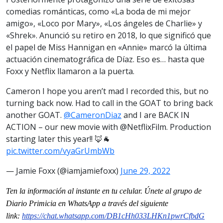
comedias románticas, como «La boda de mi mejor
amigo», «Loco por Mary», «Los ángeles de Charlie» y
«Shrek». Anunció su retiro en 2018, lo que significó que
el papel de Miss Hannigan en «Annie» marcó la última
actuación cinematográfica de Díaz. Eso es… hasta que
Foxx y Netflix llamaron a la puerta.
Cameron I hope you aren’t mad I recorded this, but no
turning back now. Had to call in the GOAT to bring back
another GOAT.
@CameronDiaz
and I are BACK IN
ACTION – our new movie with @NetflixFilm. Production
starting later this year!! 🦊🐐
pic.twitter.com/vyaGrUmbWb
— Jamie Foxx (@iamjamiefoxx)
June 29, 2022
Ten la informaci
ón al instante en tu celular. Únete al grupo de
Diario Primicia en WhatsApp a través del siguiente
link:
https://chat.whatsapp.com/
DB1cHh033LHKn1pwrCfbdG