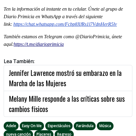
Ten la informaci
ón al instante en tu celular. Únete al grupo de
Diario Primicia en WhatsApp a través del siguiente
link:
https://chat.whatsapp.com/
Fcbp8XfRs1l7VdnHerR5lv
También estamos en Telegram como @DiarioPrimicia, únete
aquí:
https://t.me/
diarioprimicia
Lea También:
Jennifer Lawrence mostró su embarazo en la
Marcha de las Mujeres
Melany Mille responde a las críticas sobre sus
cambios físicos
Adele
Easy On Me
Espectáculos
Farándula
Música
nueva canción
Placeres
Regreso