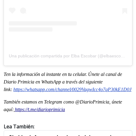
Una publicación compartida por Elba Escobar (@elbaescobar)
Ten la informaci
ón al instante en tu celular. Únete al
canal
de
Diario Primicia en WhatsApp a través del siguiente
link:
https://whatsapp.com/channel/
0029VagwIcc4o7qP30kE1D0J
También estamos en Telegram como @DiarioPrimicia, únete
aquí:
https://t.me/diarioprimicia
Lea También: