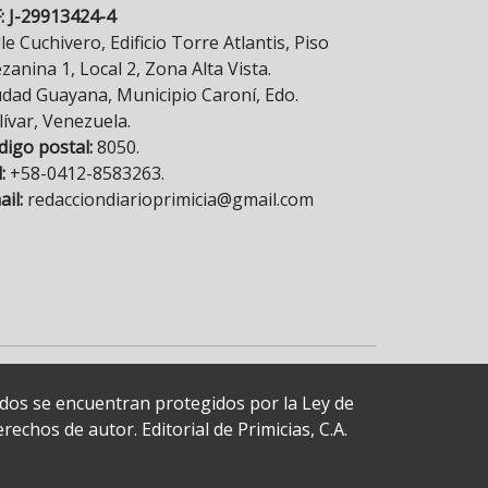
F: J-29913424-4
le Cuchivero, Edificio Torre Atlantis, Piso
anina 1, Local 2, Zona Alta Vista.
udad Guayana, Municipio Caroní, Edo.
lívar, Venezuela.
digo postal:
8050.
:
+58-0412-8583263.
il:
redacciondiarioprimicia@gmail.com
cados se encuentran protegidos por la Ley de
echos de autor. Editorial de Primicias, C.A.