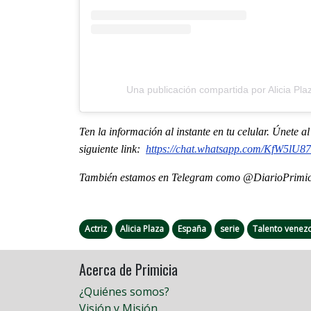
Una publicación compartida por Alicia Plaz
Ten la informaci
ón al instante en tu celular. Únete 
siguiente
link
:
https://chat.whatsapp.com/
KfW5lU87
También estamos en Telegram como @DiarioPrimici
Actriz
Alicia Plaza
España
serie
Talento venez
Acerca de Primicia
¿Quiénes somos?
Visión y Misión