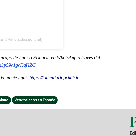
a (@aliciaplazaoficial)
al grupo de Diario Primicia en WhatsApp a través del
i3p59c1gcKqHZC
a, únete aquí:
https://t.me/diarioprimicia
olano
Venezolanos en España
Edi