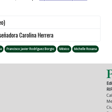
eo)
iseñadora Carolina Herrera
la
Francisco Javier Rodríguez Borgio
México
Michelle Roxana
Edi
RI
Cal
Mez
Ci