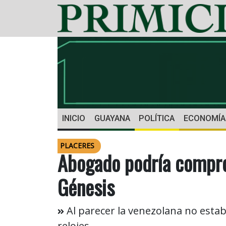
INICIO
GUAYANA
POLÍTICA
ECONOMÍA
PLACERES
Abogado podría compro
Génesis
Al parecer la venezolana no estab
relojes.