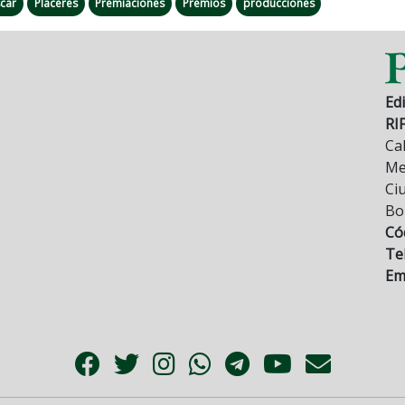
car
Placeres
Premiaciones
Premios
producciones
Edi
RI
Cal
Mez
Ci
Bo
Có
Tel
Ema