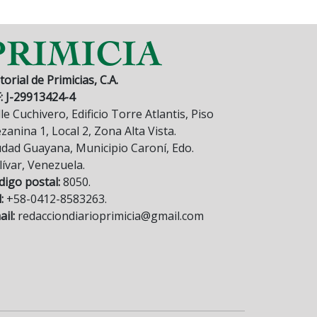
torial de Primicias, C.A.
F: J-29913424-4
le Cuchivero, Edificio Torre Atlantis, Piso
anina 1, Local 2, Zona Alta Vista.
udad Guayana, Municipio Caroní, Edo.
lívar, Venezuela.
digo postal:
8050.
:
+58-0412-8583263.
il:
redacciondiarioprimicia@gmail.com