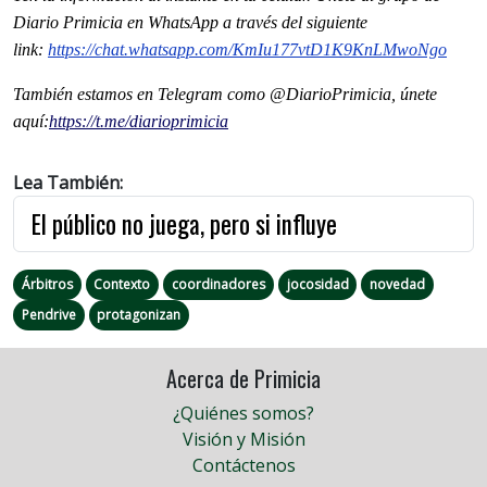
Diario Primicia en WhatsApp a través del siguiente
link:
https://chat.whatsapp.com/
KmIu177vtD1K9KnLMwoNgo
También estamos en Telegram como @DiarioPrimicia, únete
aquí:
https://t.me/
diarioprimicia
Lea También:
El público no juega, pero si influye
Árbitros
Contexto
coordinadores
jocosidad
novedad
Pendrive
protagonizan
Acerca de Primicia
¿Quiénes somos?
Visión y Misión
Contáctenos