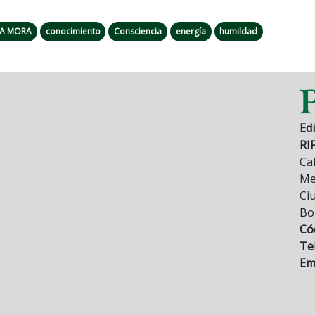
VA MORA
conocimiento
Consciencia
energía
humildad
Edi
RI
Cal
Mez
Ci
Bo
Có
Tel
Ema