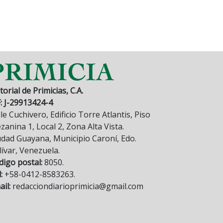
torial de Primicias, C.A.
F: J-29913424-4
le Cuchivero, Edificio Torre Atlantis, Piso
anina 1, Local 2, Zona Alta Vista.
udad Guayana, Municipio Caroní, Edo.
lívar, Venezuela.
digo postal:
8050.
:
+58-0412-8583263.
il:
redacciondiarioprimicia@gmail.com