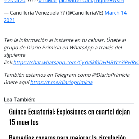
#7Marzo
. ?????
#14Mar
pic.twitter.com/JHqme9WslH
— Cancillería Venezuela ?? (@CancilleriaVE)
March 14,
2021
Ten la información al instante en tu celular. Únete al
grupo de Diario Primicia en WhatsApp a través del
siguiente
link:
https://chat.whatsapp.com/CyYv6kf0DHHBYcr3iPHRv
También estamos en Telegram como @DiarioPrimicia,
únete aquí
https://t.me/diarioprimicia
Lea También:
Guinea Ecuatorial: Explosiones en cuartel dejan
15 muertos
Remedios caseros para mejorar la circulación