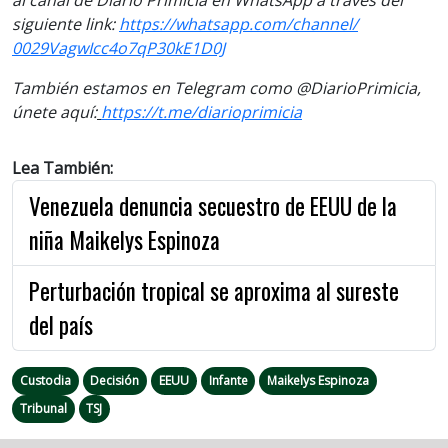
siguiente
link
:
https://
whatsapp.com/channel/
0029VagwIcc4o7qP30kE1D0J
También estamos en Telegram como @DiarioPrimicia,
únete aquí:
https://t.me/
diarioprimicia
Lea También:
Venezuela denuncia secuestro de EEUU de la
niña Maikelys Espinoza
Perturbación tropical se aproxima al sureste
del país
Custodia
Decisión
EEUU
Infante
Maikelys Espinoza
Tribunal
TSJ